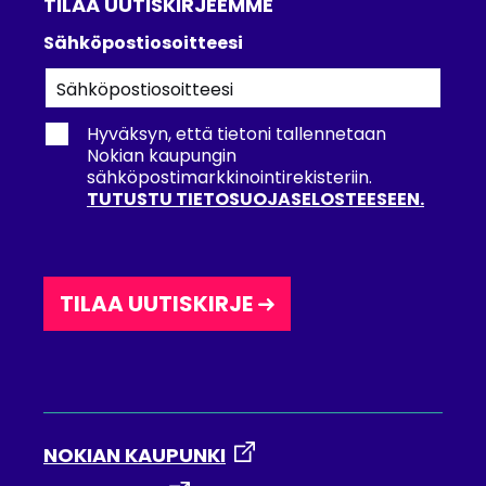
TILAA UUTISKIRJEEMME
Tilaa
Sähköpostiosoitteesi
uutiskirjeemme
Hyväksyn, että tietoni tallennetaan
Nokian kaupungin
sähköpostimarkkinointirekisteriin.
TUTUSTU TIETOSUOJASELOSTEESEEN.
TILAA UUTISKIRJE
NOKIAN KAUPUNKI