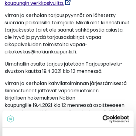
kaupungin verkkosivuilta.
Virran ja Kerholan tarjouspyynnöt on lähetetty
suoraan paikallisille toimijoille. Mikäli olet kiinnostunut
tarjouksesta tai et ole saanut sähköpostia asiasta,
ole hyvä ja pyydä tarjousasiakirjat vapaa-
aikapalveluiden toimistolta vapaa-
aikakeskus@nokiankaupunki.fi.
Uimahallin osalta tarjous jätetään Tarjouspalvelu-
sivuston kautta 19.4.2021 klo 12 mennessä.
Virran ja Kerholan kahvilatoiminnan järjestämisestä
kiinnostuneet jättävät vapaamuotoisen
kirjallisen hakemuksen Nokian
kaupungille 19.4.2021 klo 12 mennessä osoitteeseen
Nokian kaupunki / vapaa-aikapalvelut, PL 2, 37101
Nokia tai sähköpostitse: vapaa-
aikakeskus@nokiankaupunki.fi.