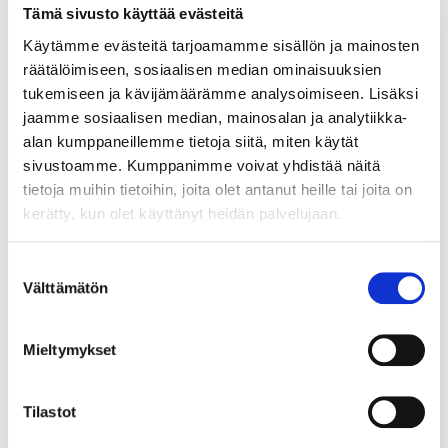
Tämä sivusto käyttää evästeitä
22.5.2026
Käytämme evästeitä tarjoamamme sisällön ja mainosten
YRITTÄJÄN PÄIVÄN ETKOT NOKIALLA –
räätälöimiseen, sosiaalisen median ominaisuuksien
TULE MUKAAN JUHLISTAMAAN
tukemiseen ja kävijämäärämme analysoimiseen. Lisäksi
YRITTÄJYYTTÄ!
jaamme sosiaalisen median, mainosalan ja analytiikka-
alan kumppaneillemme tietoja siitä, miten käytät
sivustoamme. Kumppanimme voivat yhdistää näitä
tietoja muihin tietoihin, joita olet antanut heille tai joita on
kerätty, kun olet käyttänyt heidän palvelujaan.
12.5.2026
NUORTEN YRITTÄJIEN
Suostumuksen
KESÄTAPAAMINEN PIRKKALAISTORILLA
Välttämätön
valinta
10.6.
Mieltymykset
Tilastot
5.5.2026
KAUPUNGINJOHTAJAN KESÄKAHVIT