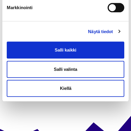
KERHOLASSA 3.6.2026
Markkinointi
Näytä tiedot
13.4.2026
NUORTEN KESÄYRITYKSET ESIIN
Salli kaikki
NOKIALLA
Salli valinta
Kiellä