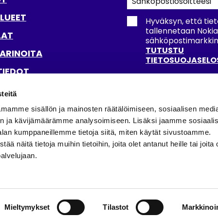
uutiskirjeemme
LUEET
Hyväksyn, että tiet
tallennetaan Noki
LAT
sähköpostimarkkinoi
TUTUSTU
ARINOITA
TIETOSUOJASELO
TIEDOT
ETTAVUUSSELOSTE
teitä
TILAA UUTISKIRJ
mamme sisällön ja mainosten räätälöimiseen, sosiaalisen medi
n ja kävijämäärämme analysoimiseen. Lisäksi jaamme sosiaali
SSA
alan kumppaneillemme tietoja siitä, miten käytät sivustoamme.
näitä tietoja muihin tietoihin, joita olet antanut heille tai joita 
palvelujaan.
Mieltymykset
Tilastot
Markkinoin