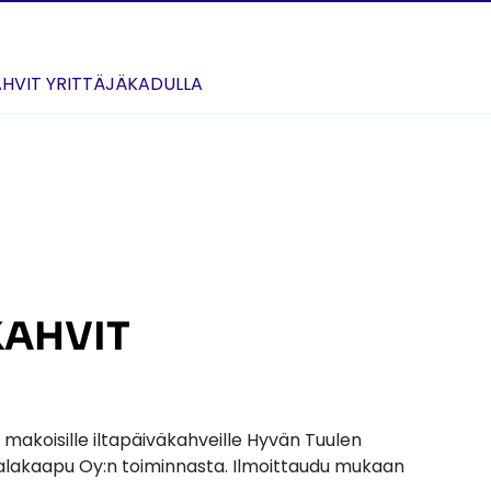
AHVIT YRITTÄJÄKADULLA
KAHVIT
akoisille iltapäiväkahveille Hyvän Tuulen
lakaapu Oy:n toiminnasta. Ilmoittaudu mukaan