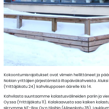
Kokoontumisrajoitukset ovat viimein hellittäneet ja 
Nokian yrittäjien järjestämistä iltapäiväkahveista. A
(Yrittäjäkatu 24) kahvikupposen äärelle klo 14.
Kahvilasta suuntaamme kalastusvälineiden pariin ja vie
Oy:ssa (Yrittäjäkatu 11). Kalakaavusta saa kaiken kalas
siirrymme NT-Box Oy:n tiloihin (Alinenkatu 35). Lauk