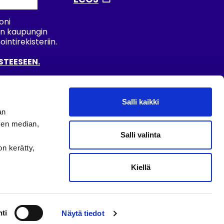
oni
an kaupungin
ntirekisteriin.
STEESEEN.
Salli kaikki
E
an
sen median,
Salli valinta
on kerätty,
Kiellä
© 2020 NOKIAN KAUPUNKI
ti
Näytä tiedot