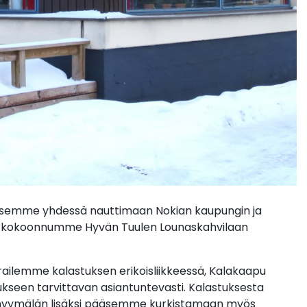
pääsemme yhdessä nauttimaan Nokian kaupungin ja
luksi kokoonnumme Hyvän Tuulen Lounaskahvilaan
railemme kalastuksen erikoisliikkeessä, Kalakaapu
tukseen tarvittavan asiantuntevasti. Kalastuksesta
kumyymälän lisäksi pääsemme kurkistamaan myös