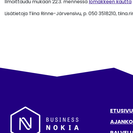
Ilmoittaudu mukaan 22.3. mennessä
lomakkeen kautta
Lisätietoja Tiina Rinne-Järvensivu, p. 050 3518210, tiina
ETUSIVU
AJANKO
PALVEL