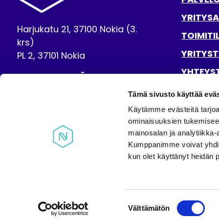
YRITYSA
Harjukatu 21, 37100 Nokia (3.
TOIMITI
krs)
YRITYST
PL 2, 37101 Nokia
YHTEYS
OTA YHTEYTTÄ
SAAVUT
Tämä sivusto käyttää eväs
NÄYTÄ OMAT
EVÄSTEASETUKSENI
Käytämme evästeitä tarjoa
ominaisuuksien tukemisee
BUSINESS NOKIA FACEBOOKISSA
NOKIAN KAUPUNKI INSTAGRAMISSA
NOKIAN KAUPUNKI YOUTUBE
mainosalan ja analytiikka-
Kumppanimme voivat yhdistää 
kun olet käyttänyt heidän 
Suostumuksen
Välttämätön
valinta