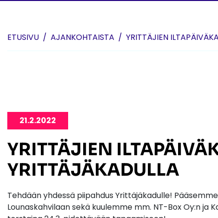
Skip to content
ETUSIVU
AJANKOHTAISTA
YRITTÄJIEN ILTAPÄIVÄK
21.2.2022
YRITTÄJIEN ILTAPÄIVÄ
YRITTÄJÄKADULLA
Tehdään yhdessä piipahdus Yrittäjäkadulle! Pääsemme m
Lounaskahvilaan sekä kuulemme mm. NT-Box Oy:n ja Ka