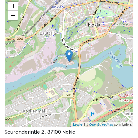
+
−
Leaflet
| ©
OpenStreetMap
contributors
Souranderintie 2 , 37100 Nokia