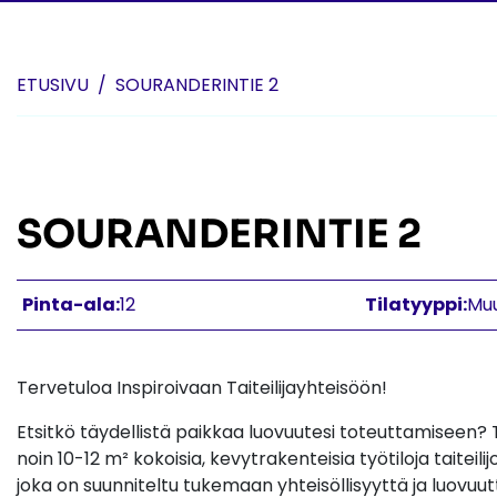
Skip to content
ETUSIVU
SOURANDERINTIE 2
SOURANDERINTIE 2
Pinta-ala:
12
Tilatyyppi:
Muu
Tervetuloa Inspiroivaan Taiteilijayhteisöön!
Etsitkö täydellistä paikkaa luovuutesi toteuttamiseen
noin 10-12 m² kokoisia, kevytrakenteisia työtiloja taiteili
joka on suunniteltu tukemaan yhteisöllisyyttä ja luovuut