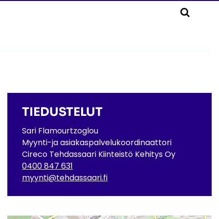
TIEDUSTELUT
Sari Flamourtzoglou
Myynti-ja asiakaspalvelukoordinaattori
Cireco Tehdassaari Kiinteistö Kehitys Oy
0400 847 631
myynti@tehdassaari.fi