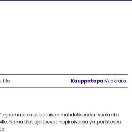
 tila
Kauppatapa:
Vuokraus
? Tarjoamme ainutlaatuisen mahdollisuuden vuokrata
joille. Nämä tilat sijaitsevat inspiroivassa ympäristössä,
ta.