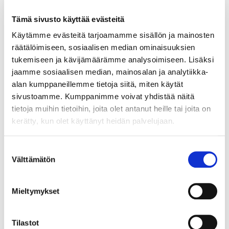
kaupunki, p. 050 351 8210
Tämä sivusto käyttää evästeitä
Käytämme evästeitä tarjoamamme sisällön ja mainosten
22.5.2026
räätälöimiseen, sosiaalisen median ominaisuuksien
YRITTÄJÄN PÄIVÄN ETKOT NOKIALLA –
tukemiseen ja kävijämäärämme analysoimiseen. Lisäksi
TULE MUKAAN JUHLISTAMAAN
jaamme sosiaalisen median, mainosalan ja analytiikka-
YRITTÄJYYTTÄ!
alan kumppaneillemme tietoja siitä, miten käytät
sivustoamme. Kumppanimme voivat yhdistää näitä
tietoja muihin tietoihin, joita olet antanut heille tai joita on
kerätty, kun olet käyttänyt heidän palvelujaan.
12.5.2026
Suostumuksen
NUORTEN YRITTÄJIEN
Välttämätön
valinta
KESÄTAPAAMINEN PIRKKALAISTORILLA
10.6.
Mieltymykset
Tilastot