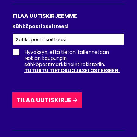
TILAA UUTISKIRJEEMME
Tilaa
Sähköpostiosoitteesi
uutiskirjeemme
Hyväksyn, että tietoni tallennetaan
Nokian kaupungin
sähköpostimarkkinointirekisteriin.
TUTUSTU TIETOSUOJASELOSTEESEEN.
TILAA UUTISKIRJE