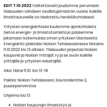
EDIT 7.10.2022
Valitettavasti joudumme perumaan
tilaisuuden vähäisen osallistujamäärän vuoksi, kaikille
ilmoittautuneille on tiedotettu henkilökohtaisesti.
Yritysten energiainfossa kuulemme ajankohtaista
tietoa energia- ja ilmastotoimista ja pääsemme
jakamaan kokemuksia oman yrityksen tilanteesta.
Energiainfo pidetään Nokian Tehdassaaressa tiistaina
11.10.2022 klo 13 alkaen. Tilaisuuden järjestää Nokian
kaupunki ja Nokian Yrittäjät ry ja se avoin kaikille
yrittäjille ja yritysten edustajille.
Aika: tiistai 11.10. klo 13–16
Paikka: Nokian Tehdassaari, Souranderintie 2,
puusepänverstas
Ohjelma klo 13
Nokian kaupungin ilmastotyö ja