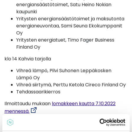
energiansäästötoimet, Satu Heino Nokian
kaupunki
Yritysten energiansäästötoimet ja maksutonta
energianeuvontaa, Sami Seuna Ekokumppanit
Oy
Yritysten energiatuet, Timo Fager Business
Finland Oy
klo 14 Kahvia tarjolla
Vihreä lämpö, Pilvi Suhonen Leppäkosken
Lämpö Oy
Vihreä siirtymä, Perttu Ketola Cireco Finland Oy
Tehdassaarikierros
Ilmoittaudu mukaan
lomakkeen kautta 7.10.2022
mennessä.
Lisätietoja tilaisuudesta
Tiina Rinne-Järvensivu, yrityskoordinaattori, Nokian