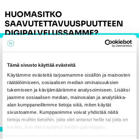
HUOMASITKO
SAAVUTETTAVUUSPUUTTEEN
DIGIPALVELUSSAMME?
Kerro meille havaitsemasi saavutettavuuspuute ja
teemme parhaamme puutteen korjaamiseksi.
Palautteen voi antaa
verkkolomakkeella
,
Tämä sivusto käyttää evästeitä
sähköpostitse osoitteeseen
Käytämme evästeitä tarjoamamme sisällön ja mainosten
kirjaamo(at)nokiankaupunki.fi tai puhelimitse 03
räätälöimiseen, sosiaalisen median ominaisuuksien
5652 0010 (kirjaamo). Nokian kaupungin kirjaamo
tukemiseen ja kävijämäärämme analysoimiseen. Lisäksi
lähettää palautteen eteenpäin verkkosivuston
jaamme sosiaalisen median, mainosalan ja analytiikka-
saavutettavuudesta vastaaville henkilöille.
alan kumppaneillemme tietoja siitä, miten käytät
sivustoamme. Kumppanimme voivat yhdistää näitä
tietoja muihin tietoihin, joita olet antanut heille tai joita on
VALVONTAVIRANOMAINEN
kerätty, kun olet käyttänyt heidän palvelujaan.