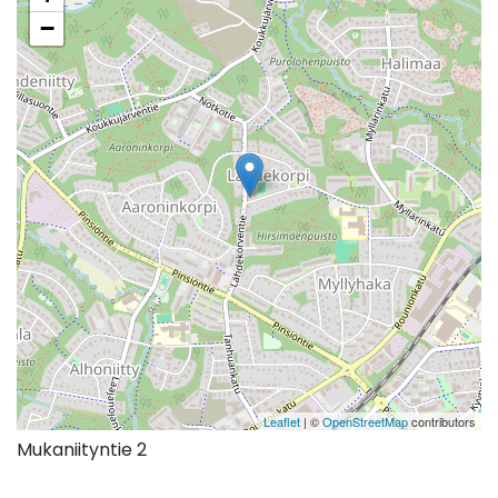
−
Leaflet
| ©
OpenStreetMap
contributors
Mukaniityntie 2