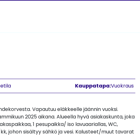
ketila
Kauppatapa:
Vuokraus
dekorvesta. Vapautuu eläkkeelle jäännin vuoksi.
ammikuun 2025 aikana. Alueella hyvä asiakaskunta, joka
iakaspaikkaa, 1 pesupaikka/ iso lavuaariallas, WC,
k, johon sisältyy sähkö ja vesi. Kalusteet/muut tavarat