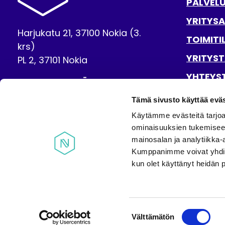
PALVEL
YRITYSA
Harjukatu 21, 37100 Nokia (3.
TOIMITI
krs)
YRITYST
PL 2, 37101 Nokia
YHTEYS
OTA YHTEYTTÄ
SAAVUT
Tämä sivusto käyttää eväs
NÄYTÄ OMAT
EVÄSTEASETUKSENI
Käytämme evästeitä tarjoa
ominaisuuksien tukemisee
BUSINESS NOKIA FACEBOOKISSA
NOKIAN KAUPUNKI INSTAGRAMISSA
NOKIAN KAUPUNKI YOUTUBE
mainosalan ja analytiikka-
Kumppanimme voivat yhdistää 
kun olet käyttänyt heidän 
Suostumuksen
Välttämätön
valinta