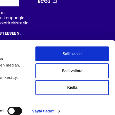
ECO3
oni
an kaupungin
ntirekisteriin.
STEESEEN.
Salli kaikki
E
an
sen median,
Salli valinta
on kerätty,
Kiellä
© 2020 NOKIAN KAUPUNKI
ti
Näytä tiedot