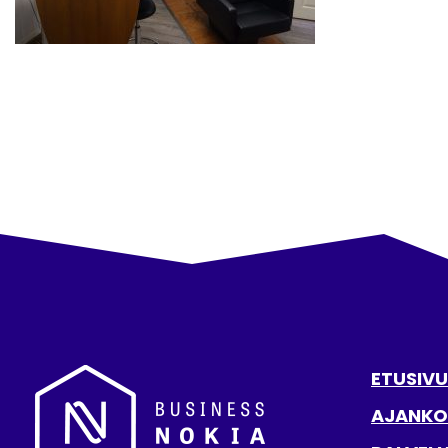
ETUSIVU
AJANKO