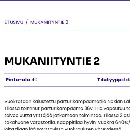
Skip to content
ETUSIVU
MUKANIITYNTIE 2
MUKANIITYNTIE 2
Pinta-ala:
40
Tilatyyppi:
Lii
Vuokrataan kalustettu parturikampaamotila Nokian Läh
Tilassa toiminut parturikampaamo 38v. Tila vapautuu t
toivoo uutta yrittäjää jatkamaan toimintaa. Tilassa 2 as
takahuone varastotila. Kaappitilaa hyvin. Vuokra 640€/k
joita tilaan jää sovittavissa vuokrauksen yhteydessä.