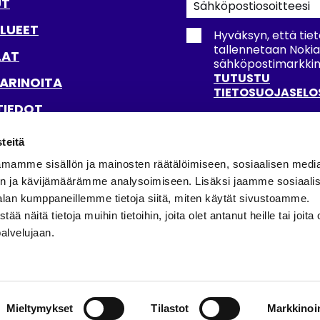
uutiskirjeemme
UT
LUEET
Hyväksyn, että tiet
tallennetaan Noki
LAT
sähköpostimarkkinoi
TUTUSTU
ARINOITA
TIETOSUOJASELO
TIEDOT
ETTAVUUSSELOSTE
teitä
TILAA UUTISKIRJ
mamme sisällön ja mainosten räätälöimiseen, sosiaalisen medi
n ja kävijämäärämme analysoimiseen. Lisäksi jaamme sosiaali
SSA
alan kumppaneillemme tietoja siitä, miten käytät sivustoamme.
näitä tietoja muihin tietoihin, joita olet antanut heille tai joita 
palvelujaan.
Mieltymykset
Tilastot
Markkinoin