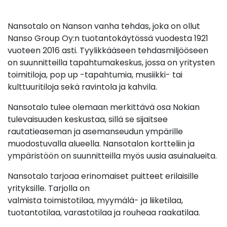
Nansotalo on Nanson vanha tehdas, joka on ollut
Nanso Group Oy:n tuotantokäytössä vuodesta 1921
vuoteen 2016 asti. Tyylikkääseen tehdasmiljööseen
on suunnitteilla tapahtumakeskus, jossa on yritysten
toimitiloja, pop up -tapahtumia, musiikki- tai
kulttuuritiloja sekä ravintola ja kahvila.
Nansotalo tulee olemaan merkittävä osa Nokian
tulevaisuuden keskustaa, sillä se sijaitsee
rautatieaseman ja asemanseudun ympärille
muodostuvalla alueella. Nansotalon kortteliin ja
ympäristöön on suunnitteilla myös uusia asuinalueita.
Nansotalo tarjoaa erinomaiset puitteet erilaisille
yrityksille. Tarjolla on
valmista toimistotilaa, myymälä- ja liiketilaa,
tuotantotilaa, varastotilaa ja rouheaa raakatilaa.