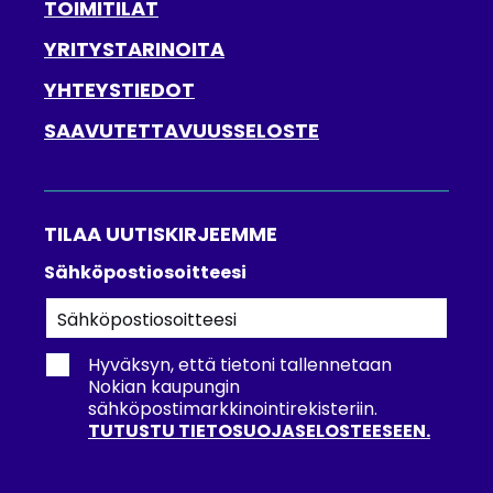
TOIMITILAT
YRITYSTARINOITA
YHTEYSTIEDOT
SAAVUTETTAVUUSSELOSTE
TILAA UUTISKIRJEEMME
Tilaa
Sähköpostiosoitteesi
uutiskirjeemme
Hyväksyn, että tietoni tallennetaan
Nokian kaupungin
sähköpostimarkkinointirekisteriin.
TUTUSTU TIETOSUOJASELOSTEESEEN.