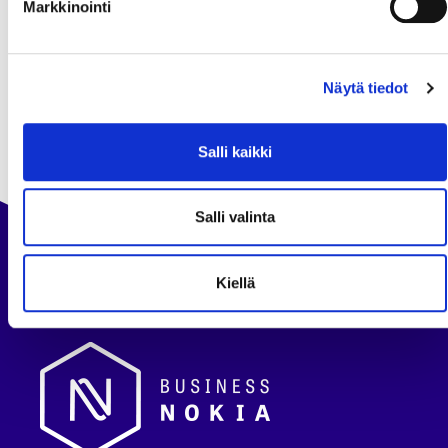
Markkinointi
Leaflet
| ©
OpenStreetMap
contributors
Tanhuankatu 2
Näytä tiedot
Salli kaikki
Salli valinta
Kiellä