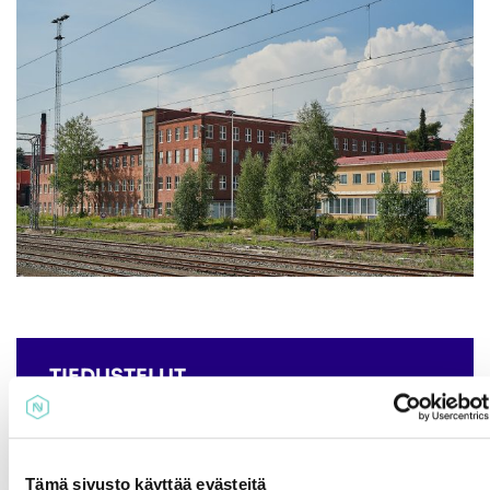
TIEDUSTELUT
Juha Berglund
+358 500 400 830
juha.berglund@viinilehti.fi
Tämä sivusto käyttää evästeitä