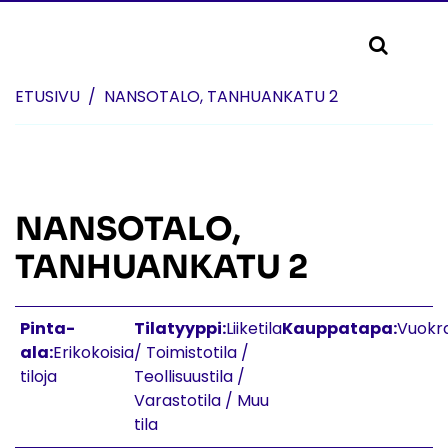
Skip to content
ETUSIVU
NANSOTALO, TANHUANKATU 2
NANSOTALO,
TANHUANKATU 2
Pinta-
Tilatyyppi:
Liiketila
Kauppatapa:
Vuokr
ala:
Erikokoisia
/ Toimistotila /
tiloja
Teollisuustila /
Varastotila / Muu
tila